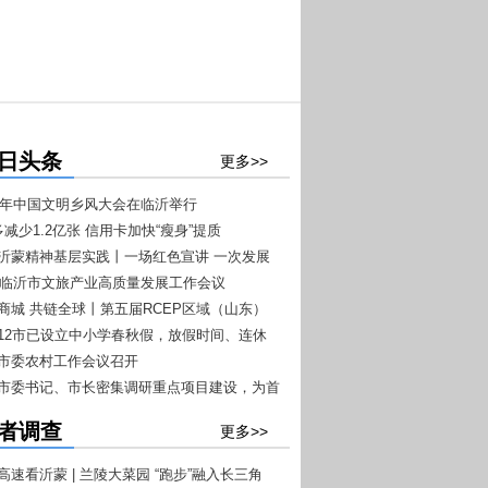
日头条
更多>>
026年中国文明乡风大会在临沂举行
多减少1.2亿张 信用卡加快“瘦身”提质
扬沂蒙精神基层实践丨一场红色宣讲 一次发展
026临沂市文旅产业高质量发展工作会议
+7”文旅融合工作推进会议召开
沂商城 共链全球丨第五届RCEP区域（山东）
商品博览会4月20日至22日在临沂举办
东12市已设立中小学春秋假，放假时间、连休
一目了然
沂市委农村工作会议召开
沂市委书记、市长密集调研重点项目建设，为首
开门红”按下快进键
者调查
更多>>
高速看沂蒙 | 兰陵大菜园 “跑步”融入长三角