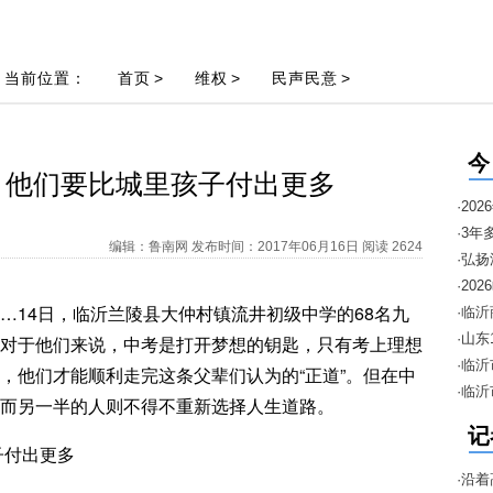
当前位置：
首页
>
维权
>
民声民意
>
今
 他们要比城里孩子付出更多
·2
·3年
编辑：鲁南网 发布时间：2017年06月16日 阅读 2624
·弘
邀约
·2
…14日，临沂兰陵县大仲村镇流井初级中学的68名九
暨“1
·临
进口
·山
对于他们来说，中考是打开梦想的钥匙，只有考上理想
安排
·临
，他们才能顺利走完这条父辈们认为的“正道”。但在中
·临
而另一半的人则不得不重新选择人生道路。
季“
记
·沿着