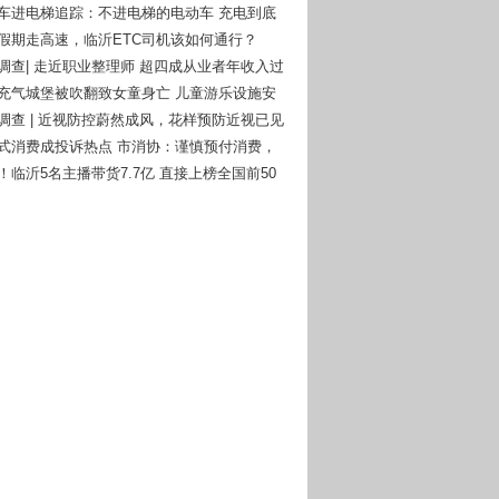
动车进电梯追踪：不进电梯的电动车 充电到底
么办？
一假期走高速，临沂ETC司机该如何通行？
者调查| 走近职业整理师 超四成从业者年收入过
庄充气城堡被吹翻致女童身亡 儿童游乐设施安
钟再次被敲响！
者调查 | 近视防控蔚然成风，花样预防近视已见
付式消费成投诉热点 市消协：谨慎预付消费，
风险意识
！临沂5名主播带货7.7亿 直接上榜全国前50