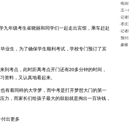
·电
该怎
·五
·记
10万
·枣
级中学九年级考生崔晓丽和同学们一起走出宾馆，乘车赶赴
全警
·记
成效
·预
增强
·豪横
名毕业生，为了确保学生顺利考试，学校专门预订了宾
来到考点，此时距离考点开门还有20多分钟的时间，
习资料，又认真地看起来。
生也有着同样的大学梦，而中考是打开梦想大门的第一
压力，而家长们给孩子最大的鼓励就是掏出一百块钱，