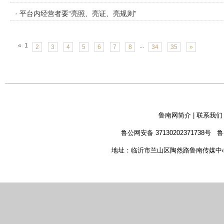
· 平台内经营者要“亮照、亮证、亮规则”
«
1
...
2
3
4
5
6
7
8
34
35
»
鲁南网简介
|
联系我们
鲁公网安备 37130202371738号
鲁
地址：临沂市兰山区陶然路鲁南传媒中心 新闻热