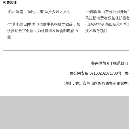
相关阅读
临沂沂南：“同心共建”助推乡风大文明
中邮保险山东分公司开展“
·
·
马拉松消费者权益保护宣
世界电信日|中国电信董事长柯瑞文致辞：加
山东省地矿局四院承担郓
·
·
快推动数字创新，为可持续发展贡献电信力
技术服务项目
量
鲁南网简介
|
联系我们
鲁公网安备 37130202371738号
鲁
地址：临沂市兰山区陶然路鲁南传媒中心 新闻热