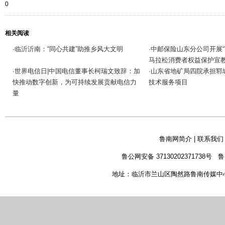
0
相关阅读
临沂沂南：“同心共建”助推乡风大文明
中邮保险山东分公司开展“
·
·
马拉松消费者权益保护宣
世界电信日|中国电信董事长柯瑞文致辞：加
山东省地矿局四院承担郓
·
·
快推动数字创新，为可持续发展贡献电信力
技术服务项目
量
鲁南网简介
|
联系我们
鲁公网安备 37130202371738号
鲁
地址：临沂市兰山区陶然路鲁南传媒中心 新闻热