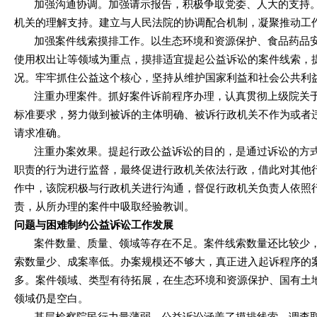
加强沟通协调。加强请示报告，积极争取党委、人大的支持。
机关的理解支持。建立与人民法院的协调配合机制，凝聚推动工
加强案件线索摸排工作。以生态环境和资源保护、食品药品安
使用权出让等领域为重点，摸排适宜提起公益诉讼的案件线索，
况。牢牢抓住公益这个核心，坚持从维护国家利益和社会公共利
注重办理案件。抓好案件诉前程序办理，认真贯彻上级院关于案
标准要求，努力做到被诉的主体明确、被诉行政机关不作为或者
请求准确。
注重办案效果。提起行政公益诉讼的目的，是通过诉讼的方式
职责的行为进行监督，最终促进行政机关依法行政，借此对其他
作中，该院积极与行政机关进行沟通，督促行政机关负责人依照
责，从所办理的案件中吸取经验教训。
问题与困难制约公益诉讼工作发展
案件数量、质量、领域等存在不足。案件线索数量还比较少，
索数量少、成案率低。办案规模还不够大，真正进入起诉程序的
多。案件领域、类型有待拓展，在生态环境和资源保护、国有土
领域仍是空白。
基层检察院民行力量薄弱。公益诉讼涵盖了摸排线索、调查取