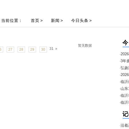
当前位置：
首页
>
新闻
>
今日头条
>
今
暂无数据
31
»
6
27
28
29
30
·2
·3年
·弘
邀约
·2
暨“1
·临
进口
·山
安排
·临
·临
季“
记
·沿着