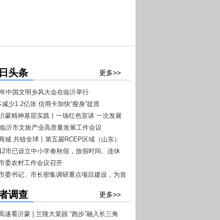
日头条
更多>>
026年中国文明乡风大会在临沂举行
多减少1.2亿张 信用卡加快“瘦身”提质
扬沂蒙精神基层实践丨一场红色宣讲 一次发展
026临沂市文旅产业高质量发展工作会议
+7”文旅融合工作推进会议召开
沂商城 共链全球丨第五届RCEP区域（山东）
商品博览会4月20日至22日在临沂举办
东12市已设立中小学春秋假，放假时间、连休
一目了然
沂市委农村工作会议召开
沂市委书记、市长密集调研重点项目建设，为首
开门红”按下快进键
者调查
更多>>
高速看沂蒙 | 兰陵大菜园 “跑步”融入长三角