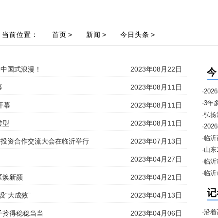
当前位置：
首页
>
新闻
>
今日头条
>
释中国式浪漫！
2023年08月22日
今
幕
2023年08月11日
·2
·3年
开幕
2023年08月11日
·弘
转型
2023年08月11日
邀约
·2
暨“1
·临
人才投资合作交流大会在临沂举行
2023年07月13日
进口
·山
2023年04月27日
安排
·临
·临
区焕新颜
2023年04月21日
季“
记
设“大成效”
2023年04月13日
·沿着
子拎得稳稳当当
2023年04月06日