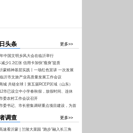
日头条
更多>>
026年中国文明乡风大会在临沂举行
多减少1.2亿张 信用卡加快“瘦身”提质
扬沂蒙精神基层实践丨一场红色宣讲 一次发展
026临沂市文旅产业高质量发展工作会议
+7”文旅融合工作推进会议召开
沂商城 共链全球丨第五届RCEP区域（山东）
商品博览会4月20日至22日在临沂举办
东12市已设立中小学春秋假，放假时间、连休
一目了然
沂市委农村工作会议召开
沂市委书记、市长密集调研重点项目建设，为首
开门红”按下快进键
者调查
更多>>
高速看沂蒙 | 兰陵大菜园 “跑步”融入长三角