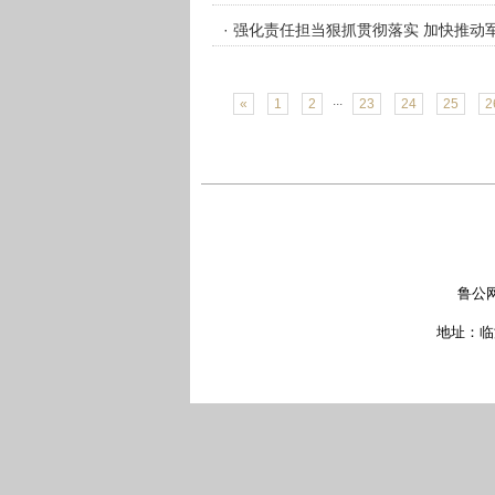
· 强化责任担当狠抓贯彻落实 加快推动
...
«
1
2
23
24
25
2
鲁公网
地址：临沂