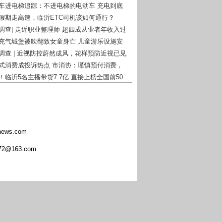
动车进电梯追踪：不进电梯的电动车 充电到底
么办？
一假期走高速，临沂ETC司机该如何通行？
者调查| 走近职业整理师 超四成从业者年收入过
庄充气城堡被吹翻致女童身亡 儿童游乐设施安
钟再次被敲响！
者调查 | 近视防控蔚然成风，花样预防近视已见
付式消费成投诉热点 市消协：谨慎预付消费，
风险意识
！临沂5名主播带货7.7亿 直接上榜全国前50
ews.com
@163.com