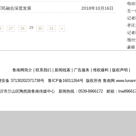
·电
军民融合深度发展
2018年10月16日
该怎
·五
·记
10万
·枣
29
6
27
28
30
31
»
全警
·记
成效
·预
增强
·豪横
鲁南网简介
|
联系我们
|
新闻线索
|
广告服务
|
维权爆料
|
版权声明
|
安备 37130202371738号
鲁ICP备16011264号
版权所有 鲁南网 www.lunann
市兰山区陶然路鲁南传媒中心 新闻热线：0539-8966172 邮箱：lnw8966172