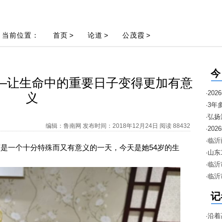
当前位置：
首页
>
论道
>
公茂霞
>
今
—让生命中的重要日子变得更加有意
·2
义
·3年
·弘
编辑：鲁南网 发布时间：2018年12月24日 阅读 88432
邀约
·2
暨“1
·临
一个十分特殊而又有意义的一天，今天是她54岁的生
进口
·山
安排
·临
·临
季“
记
·沿着