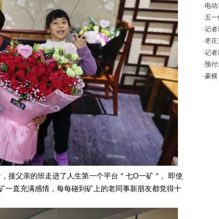
·电
该怎
·五
·记
10万
·枣
全警
·记
成效
·预
增强
·豪横
，接父亲的班走进了人生第一个平台＂七O一矿＂。即使
矿一直充满感情，每每碰到矿上的老同事新朋友都觉得十