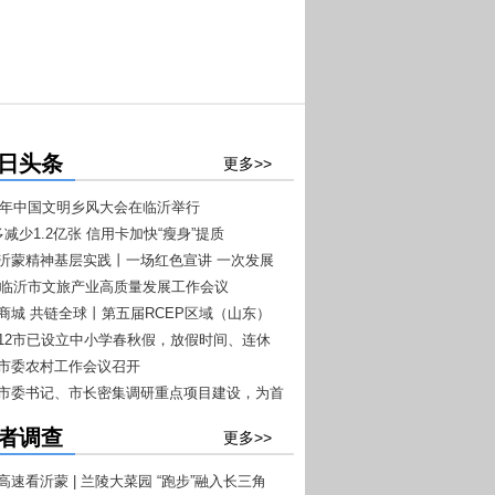
日头条
更多>>
026年中国文明乡风大会在临沂举行
多减少1.2亿张 信用卡加快“瘦身”提质
扬沂蒙精神基层实践丨一场红色宣讲 一次发展
026临沂市文旅产业高质量发展工作会议
+7”文旅融合工作推进会议召开
沂商城 共链全球丨第五届RCEP区域（山东）
商品博览会4月20日至22日在临沂举办
东12市已设立中小学春秋假，放假时间、连休
一目了然
沂市委农村工作会议召开
沂市委书记、市长密集调研重点项目建设，为首
开门红”按下快进键
者调查
更多>>
高速看沂蒙 | 兰陵大菜园 “跑步”融入长三角