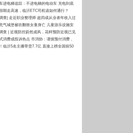
动车进电梯追踪：不进电梯的电动车 充电到底
么办？
一假期走高速，临沂ETC司机该如何通行？
者调查| 走近职业整理师 超四成从业者年收入过
庄充气城堡被吹翻致女童身亡 儿童游乐设施安
钟再次被敲响！
者调查 | 近视防控蔚然成风，花样预防近视已见
付式消费成投诉热点 市消协：谨慎预付消费，
风险意识
！临沂5名主播带货7.7亿 直接上榜全国前50