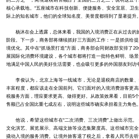
核心承载地。“五座城市在科技创新、便捷服务、安全宜居、卫
际上的知名城市，他们的全球知名度、美誉度都得到了显著提升。
杨沐在会上透露，总体来看，我国的入境消费正在从过去的旅游
阶段。下一步，商务部将继续抓好三方面的工作：一是抓供给提
境优化。其中在“抓场景打造”方面，商务部会同财政部安排了20
展国际化消费环境建设，各个城市都将打造一批特色鲜明、场景
地满足中国人民的美好生活需要，也会吸引更多的外国朋友到访
李俊认为，北京上海等一线城市，无论是退税商店的数量、
丰富程度，都应该走在全国前列。它们面对的入境消费游客更高
税服务方面，理应要求更高、做得更好。从政策效果看，目前5
售额已占全国比重七成左右，说明这些城市确实承担着主力角色
他说，希望这些城市在“二次消费、三次消费”上做出示范。 
文化演艺、展览展示、高端文旅等业态集聚度高。这些城市完全
撬动入境的服务消费。让境外旅客退了税之后，拿着人民币去听