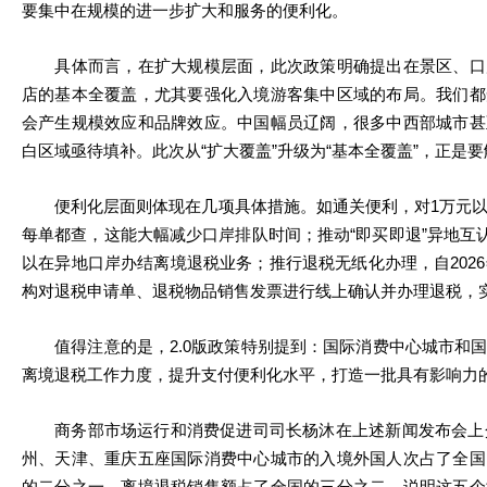
要集中在规模的进一步扩大和服务的便利化。
具体而言，在扩大规模层面，此次政策明确提出在景区、口
店的基本全覆盖，尤其要强化入境游客集中区域的布局。我们都
会产生规模效应和品牌效应。中国幅员辽阔，很多中西部城市甚
白区域亟待填补。此次从“扩大覆盖”升级为“基本全覆盖”，正是要
便利化层面则体现在几项具体措施。如通关便利，对1万元以
每单都查，这能大幅减少口岸排队时间；推动“即买即退”异地互认
以在异地口岸办结离境退税业务；推行退税无纸化办理，自2026
构对退税申请单、退税物品销售发票进行线上确认并办理退税，
值得注意的是，2.0版政策特别提到：国际消费中心城市和国
离境退税工作力度，提升支付便利化水平，打造一批具有影响力
商务部市场运行和消费促进司司长杨沐在上述新闻发布会上介绍
州、天津、重庆五座国际消费中心城市的入境外国人次占了全国
的二分之一，离境退税销售额占了全国的三分之二，说明这五个