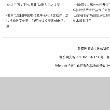
临沂沂南：“同心共建”助推乡风大文明
中邮保险山东分公司开展“
·
·
马拉松消费者权益保护宣
世界电信日|中国电信董事长柯瑞文致辞：加
山东省地矿局四院承担郓
·
·
快推动数字创新，为可持续发展贡献电信力
技术服务项目
量
鲁南网简介
|
联系我们
鲁公网安备 37130202371738号
鲁
地址：临沂市兰山区陶然路鲁南传媒中心 新闻热