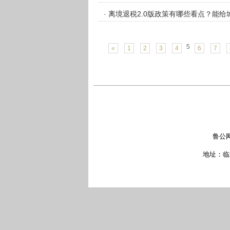
· 离境退税2.0版政策有哪些看点？能
5
«
1
2
3
4
6
7
鲁公网
地址：临沂