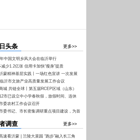
日头条
更多>>
026年中国文明乡风大会在临沂举行
多减少1.2亿张 信用卡加快“瘦身”提质
扬沂蒙精神基层实践丨一场红色宣讲 一次发展
026临沂市文旅产业高质量发展工作会议
+7”文旅融合工作推进会议召开
沂商城 共链全球丨第五届RCEP区域（山东）
商品博览会4月20日至22日在临沂举办
东12市已设立中小学春秋假，放假时间、连休
一目了然
沂市委农村工作会议召开
沂市委书记、市长密集调研重点项目建设，为首
开门红”按下快进键
者调查
更多>>
高速看沂蒙 | 兰陵大菜园 “跑步”融入长三角