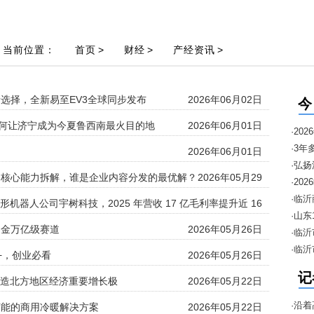
当前位置：
首页
>
财经
>
产经资讯
>
新选择，全新易至EV3全球同步发布
2026年06月02日
今
会如何让济宁成为今夏鲁西南最火目的地
2026年06月01日
·2
·3年
2026年06月01日
·弘
台核心能力拆解，谁是企业内容分发的最优解？
2026年05月29
邀约
·2
日
暨“1
·临
人形机器人公司宇树科技，2025 年营收 17 亿毛利率提升近 16
进口
·山
个点
掘金万亿级赛道
2026年05月26日
安排
·临
2026年05月26日
·临
+，创业必看
2026年05月26日
季“
记
丨打造北方地区经济重要增长极
2026年05月22日
·沿着
节能的商用冷暖解决方案
2026年05月22日