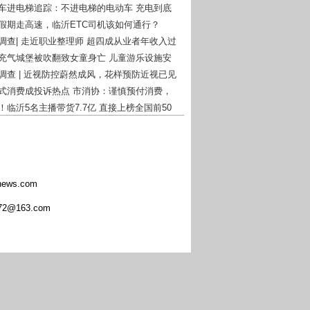
动车进电梯追踪：不进电梯的电动车 充电到底
么办？
一假期走高速，临沂ETC司机该如何通行？
者调查| 走近职业整理师 超四成从业者年收入过
庄充气城堡被吹翻致女童身亡 儿童游乐设施安
钟再次被敲响！
者调查 | 近视防控蔚然成风，花样预防近视已见
付式消费成投诉热点 市消协：谨慎预付消费，
风险意识
！临沂5名主播带货7.7亿 直接上榜全国前50
ews.com
@163.com