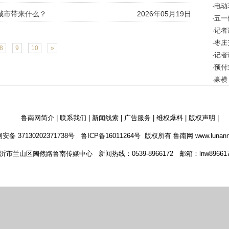
·电
给城市带来什么？
2026年05月19日
该怎
·五
·记
10万
·枣
8
9
10
»
全警
·记
成效
·预
增强
·豪横
鲁南网简介
|
联系我们
|
新闻线索
|
广告服务
|
维权爆料
|
版权声明
|
安备 37130202371738号
鲁ICP备16011264号
版权所有 鲁南网 www.lunann
市兰山区陶然路鲁南传媒中心 新闻热线：0539-8966172 邮箱：lnw8966172