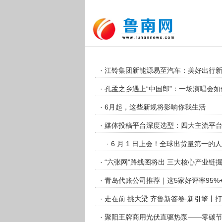
· 江铃集团新能源易至汽车：美好出行
· 孔孟之乡遇上“中国郎”：一场演唱
· 6月起，这些新规将影响你我生活
· 媒体投稿平台深度选型：四大主流平
· 6 月 1 日上会！全球出货量第一的
· “六张网”路线图将出 三大核心产业链
· 青岛代账公司推荐｜这5家好评率95%
· 走在前 挑大梁 齐鲁新答卷·新引擎
· 聚阳王牌商用光伏直驱热泵——零碳